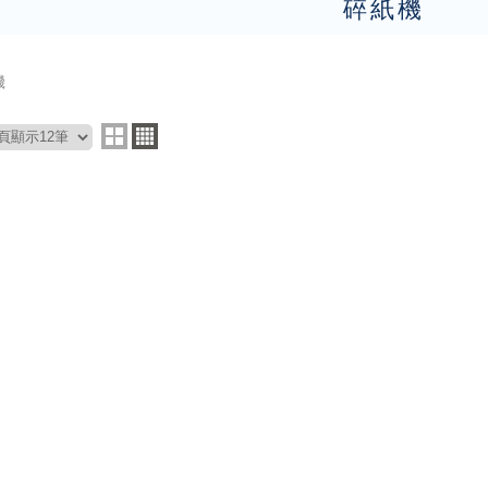
碎紙機
機